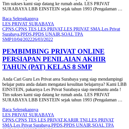
Tim sukses kami siap datang ke rumah anda. LES PRIVAT
SURABAYA LBB EINSTEIN sejak tahun 1993 (Pengalaman …
Baca Selengkapnya
LES PRIVAT SURABAYA
CPNS
,
CPNS TES LES PRIVAT
,
LES PRIVAT SMA
,
Les Privat
Surabaya
,
PPDS
,
PPDS UNAIR
,
SOAL TPA
SMP
10/04/2022
26/03/2022
PEMBIMBING PRIVAT ONLINE
PERSIAPAN PENILAIAN AKHIR
TAHUN (PAT) KELAS 8 SMP
Anda Cari Guru Les Privat area Surabaya yang siap mendampingi
belajar putra anda dalam mengatasi kesulitan belajarnya? Kami LBB
EINSTEIN, pakarnya Les Privat Surabaya siap membantu anda !
Tim sukses kami siap datang ke rumah anda. LES PRIVAT
SURABAYA LBB EINSTEIN sejak tahun 1993 (Pengalaman …
Baca Selengkapnya
LES PRIVAT SURABAYA
CPNS
,
CPNS TES LES PRIVAT
,
KARIR TNI
,
LES PRIVAT
SMA
,
Les Privat Surabaya
,
PPDS
,
PPDS UNAIR
,
SOAL TPA