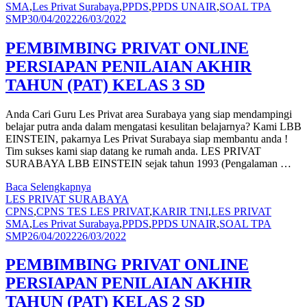
SMA
,
Les Privat Surabaya
,
PPDS
,
PPDS UNAIR
,
SOAL TPA
SMP
30/04/2022
26/03/2022
PEMBIMBING PRIVAT ONLINE
PERSIAPAN PENILAIAN AKHIR
TAHUN (PAT) KELAS 3 SD
Anda Cari Guru Les Privat area Surabaya yang siap mendampingi
belajar putra anda dalam mengatasi kesulitan belajarnya? Kami LBB
EINSTEIN, pakarnya Les Privat Surabaya siap membantu anda !
Tim sukses kami siap datang ke rumah anda. LES PRIVAT
SURABAYA LBB EINSTEIN sejak tahun 1993 (Pengalaman …
Baca Selengkapnya
LES PRIVAT SURABAYA
CPNS
,
CPNS TES LES PRIVAT
,
KARIR TNI
,
LES PRIVAT
SMA
,
Les Privat Surabaya
,
PPDS
,
PPDS UNAIR
,
SOAL TPA
SMP
26/04/2022
26/03/2022
PEMBIMBING PRIVAT ONLINE
PERSIAPAN PENILAIAN AKHIR
TAHUN (PAT) KELAS 2 SD