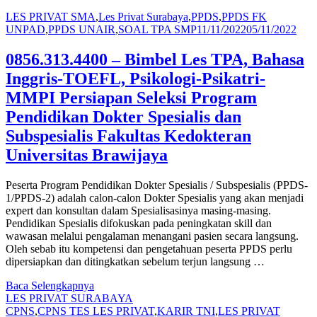
LES PRIVAT SMA
,
Les Privat Surabaya
,
PPDS
,
PPDS FK
UNPAD
,
PPDS UNAIR
,
SOAL TPA SMP
11/11/2022
05/11/2022
0856.313.4400 – Bimbel Les TPA, Bahasa
Inggris-TOEFL, Psikologi-Psikatri-
MMPI Persiapan Seleksi Program
Pendidikan Dokter Spesialis dan
Subspesialis Fakultas Kedokteran
Universitas Brawijaya
Peserta Program Pendidikan Dokter Spesialis / Subspesialis (PPDS-
1/PPDS-2) adalah calon-calon Dokter Spesialis yang akan menjadi
expert dan konsultan dalam Spesialisasinya masing-masing.
Pendidikan Spesialis difokuskan pada peningkatan skill dan
wawasan melalui pengalaman menangani pasien secara langsung.
Oleh sebab itu kompetensi dan pengetahuan peserta PPDS perlu
dipersiapkan dan ditingkatkan sebelum terjun langsung …
Baca Selengkapnya
LES PRIVAT SURABAYA
CPNS
,
CPNS TES LES PRIVAT
,
KARIR TNI
,
LES PRIVAT