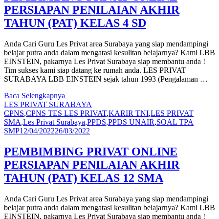
PERSIAPAN PENILAIAN AKHIR
TAHUN (PAT) KELAS 4 SD
Anda Cari Guru Les Privat area Surabaya yang siap mendampingi
belajar putra anda dalam mengatasi kesulitan belajarnya? Kami LBB
EINSTEIN, pakarnya Les Privat Surabaya siap membantu anda !
Tim sukses kami siap datang ke rumah anda. LES PRIVAT
SURABAYA LBB EINSTEIN sejak tahun 1993 (Pengalaman …
Baca Selengkapnya
LES PRIVAT SURABAYA
CPNS
,
CPNS TES LES PRIVAT
,
KARIR TNI
,
LES PRIVAT
SMA
,
Les Privat Surabaya
,
PPDS
,
PPDS UNAIR
,
SOAL TPA
SMP
12/04/2022
26/03/2022
PEMBIMBING PRIVAT ONLINE
PERSIAPAN PENILAIAN AKHIR
TAHUN (PAT) KELAS 12 SMA
Anda Cari Guru Les Privat area Surabaya yang siap mendampingi
belajar putra anda dalam mengatasi kesulitan belajarnya? Kami LBB
EINSTEIN, pakarnya Les Privat Surabaya siap membantu anda !