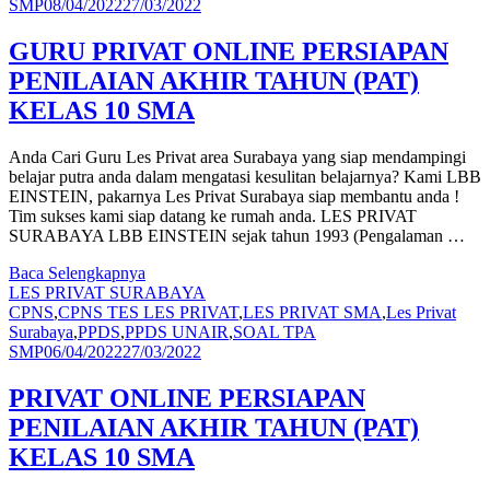
SMP
08/04/2022
27/03/2022
GURU PRIVAT ONLINE PERSIAPAN
PENILAIAN AKHIR TAHUN (PAT)
KELAS 10 SMA
Anda Cari Guru Les Privat area Surabaya yang siap mendampingi
belajar putra anda dalam mengatasi kesulitan belajarnya? Kami LBB
EINSTEIN, pakarnya Les Privat Surabaya siap membantu anda !
Tim sukses kami siap datang ke rumah anda. LES PRIVAT
SURABAYA LBB EINSTEIN sejak tahun 1993 (Pengalaman …
Baca Selengkapnya
LES PRIVAT SURABAYA
CPNS
,
CPNS TES LES PRIVAT
,
LES PRIVAT SMA
,
Les Privat
Surabaya
,
PPDS
,
PPDS UNAIR
,
SOAL TPA
SMP
06/04/2022
27/03/2022
PRIVAT ONLINE PERSIAPAN
PENILAIAN AKHIR TAHUN (PAT)
KELAS 10 SMA