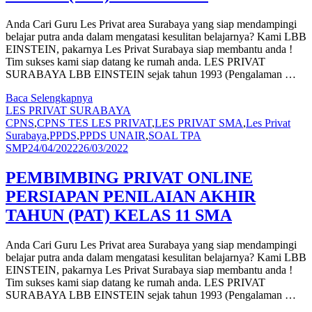
Anda Cari Guru Les Privat area Surabaya yang siap mendampingi
belajar putra anda dalam mengatasi kesulitan belajarnya? Kami LBB
EINSTEIN, pakarnya Les Privat Surabaya siap membantu anda !
Tim sukses kami siap datang ke rumah anda. LES PRIVAT
SURABAYA LBB EINSTEIN sejak tahun 1993 (Pengalaman …
Baca Selengkapnya
LES PRIVAT SURABAYA
CPNS
,
CPNS TES LES PRIVAT
,
LES PRIVAT SMA
,
Les Privat
Surabaya
,
PPDS
,
PPDS UNAIR
,
SOAL TPA
SMP
24/04/2022
26/03/2022
PEMBIMBING PRIVAT ONLINE
PERSIAPAN PENILAIAN AKHIR
TAHUN (PAT) KELAS 11 SMA
Anda Cari Guru Les Privat area Surabaya yang siap mendampingi
belajar putra anda dalam mengatasi kesulitan belajarnya? Kami LBB
EINSTEIN, pakarnya Les Privat Surabaya siap membantu anda !
Tim sukses kami siap datang ke rumah anda. LES PRIVAT
SURABAYA LBB EINSTEIN sejak tahun 1993 (Pengalaman …