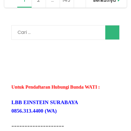
1
Halaman
2
Halaman
…
145
Halaman
Berikutnya
pos
Cari
untuk:
Untuk Pendaftaran Hubungi Bunda WATI :
LBB EINSTEIN SURABAYA
0856.313.4400 (WA)
--------------------