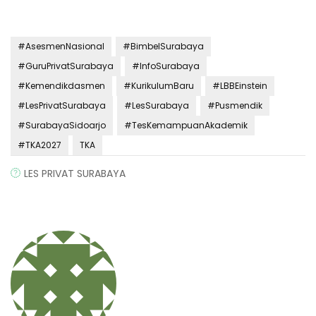
#AsesmenNasional
#BimbelSurabaya
#GuruPrivatSurabaya
#InfoSurabaya
#Kemendikdasmen
#KurikulumBaru
#LBBEinstein
#LesPrivatSurabaya
#LesSurabaya
#Pusmendik
#SurabayaSidoarjo
#TesKemampuanAkademik
#TKA2027
TKA
LES PRIVAT SURABAYA