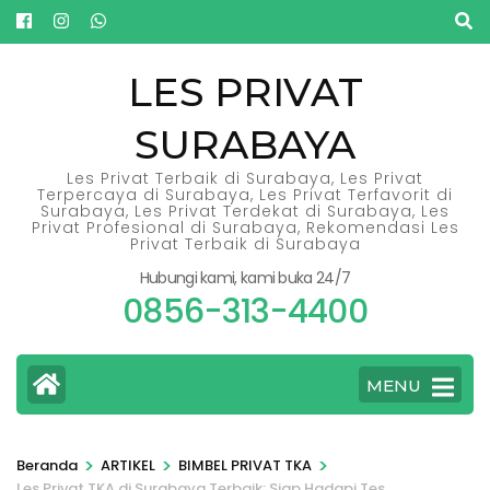
Lompat
ke
konten
LES PRIVAT
(Tekan
SURABAYA
Enter)
Les Privat Terbaik di Surabaya, Les Privat
Terpercaya di Surabaya, Les Privat Terfavorit di
Surabaya, Les Privat Terdekat di Surabaya, Les
Privat Profesional di Surabaya, Rekomendasi Les
Privat Terbaik di Surabaya
Hubungi kami, kami buka 24/7
0856-313-4400
MENU
>
>
>
Beranda
ARTIKEL
BIMBEL PRIVAT TKA
Les Privat TKA di Surabaya Terbaik: Siap Hadapi Tes