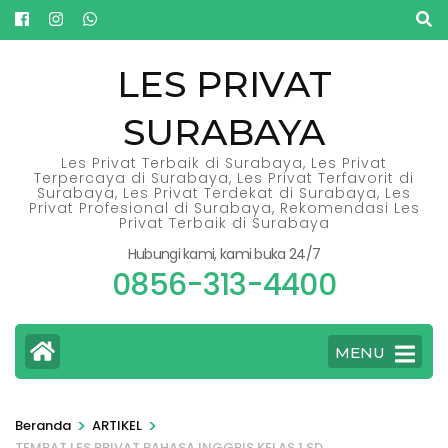
Lompat
ke
konten
LES PRIVAT
(Tekan
SURABAYA
Enter)
Les Privat Terbaik di Surabaya, Les Privat
Terpercaya di Surabaya, Les Privat Terfavorit di
Surabaya, Les Privat Terdekat di Surabaya, Les
Privat Profesional di Surabaya, Rekomendasi Les
Privat Terbaik di Surabaya
Hubungi kami, kami buka 24/7
0856-313-4400
MENU
>
>
Beranda
ARTIKEL
TEMPAT LES PRIVAT BAHASA INGGRIS KELAS 1 SD