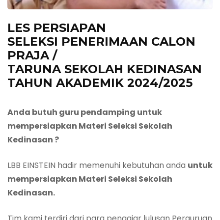
LES
PERSIAPAN
SELEKSI
PENERIMAAN CALON
PRAJA /
TARUNA
SEKOLAH
K
EDINASAN
TAHUN AKADEMIK 202
4
/202
5
Anda butuh guru pendamping untuk
mempersiapkan Materi Seleksi Sekolah
Kedinasan ?
LBB EINSTEIN hadir memenuhi kebutuhan anda
untuk
mempersiapkan Materi Seleksi Sekolah
Kedinasan.
Tim kami terdiri dari para pengajar lulusan Perguruan