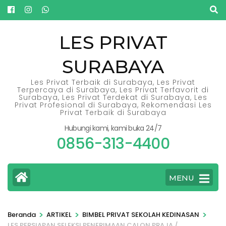
Lompat
ke
konten
LES PRIVAT
(Tekan
SURABAYA
Enter)
Les Privat Terbaik di Surabaya, Les Privat
Terpercaya di Surabaya, Les Privat Terfavorit di
Surabaya, Les Privat Terdekat di Surabaya, Les
Privat Profesional di Surabaya, Rekomendasi Les
Privat Terbaik di Surabaya
Hubungi kami, kami buka 24/7
0856-313-4400
MENU
>
>
>
Beranda
ARTIKEL
BIMBEL PRIVAT SEKOLAH KEDINASAN
LES PERSIAPAN SELEKSI PENERIMAAN CALON PRAJA /