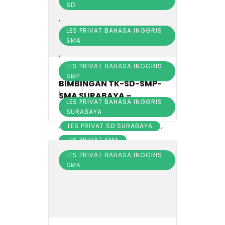
SD
,
LES PRIVAT BAHASA INGGRIS
SMA
,
LES PRIVAT BAHASA INGGRIS
22/09/2021
SMP
BIMBINGAN TK-SD-SMP-
,
SMA SURABAYA –
LES PRIVAT BAHASA INGGRIS
0856.313.4400
SURABAYA
,
,
LES PRIVAT SD SURABAYA
,
LES PRIVAT SMA
,
LES PRIVAT SMP
LES PRIVAT BAHASA INGGRIS
SMA
,
LES PRIVAT SURABAYA
TEMPAT LES PRIVAT BAHASA
INGGRIS KELAS 1 SD