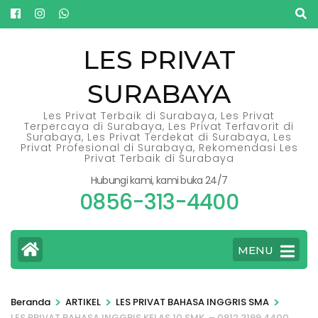
Lompat
ke
konten
LES PRIVAT
(Tekan
SURABAYA
Enter)
Les Privat Terbaik di Surabaya, Les Privat
Terpercaya di Surabaya, Les Privat Terfavorit di
Surabaya, Les Privat Terdekat di Surabaya, Les
Privat Profesional di Surabaya, Rekomendasi Les
Privat Terbaik di Surabaya
Hubungi kami, kami buka 24/7
0856-313-4400
MENU
>
>
>
Beranda
ARTIKEL
LES PRIVAT BAHASA INGGRIS SMA
LES PRIVAT BAHASA INGGRIS KELAS 10 SMK – 0812.3199.4400