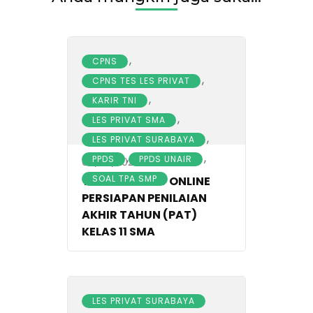
,
CPNS
,
CPNS TES LES PRIVAT
,
KARIR TNI
,
LES PRIVAT SMA
,
LES PRIVAT SURABAYA
,
,
PPDS
PPDS UNAIR
06/03/2022
SOAL TPA SMP
TUTOR PRIVAT ONLINE
PERSIAPAN PENILAIAN
AKHIR TAHUN (PAT)
KELAS 11 SMA
LES PRIVAT SURABAYA