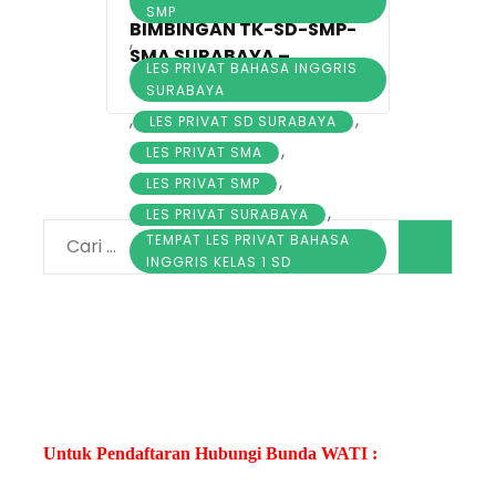
SMP
BIMBINGAN TK-SD-SMP-
,
SMA SURABAYA –
LES PRIVAT BAHASA INGGRIS
0856.313.4400
SURABAYA
,
,
LES PRIVAT SD SURABAYA
,
LES PRIVAT SMA
,
LES PRIVAT SMP
,
LES PRIVAT SURABAYA
TEMPAT LES PRIVAT BAHASA
Cari
INGGRIS KELAS 1 SD
untuk:
Untuk Pendaftaran Hubungi Bunda WATI :