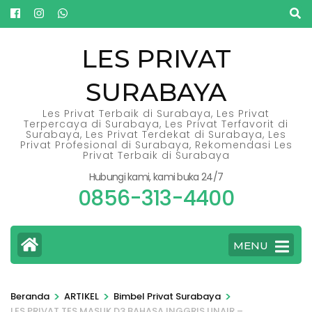
Lompat
ke
konten
LES PRIVAT
(Tekan
SURABAYA
Enter)
Les Privat Terbaik di Surabaya, Les Privat
Terpercaya di Surabaya, Les Privat Terfavorit di
Surabaya, Les Privat Terdekat di Surabaya, Les
Privat Profesional di Surabaya, Rekomendasi Les
Privat Terbaik di Surabaya
Hubungi kami, kami buka 24/7
0856-313-4400
MENU
>
>
>
Beranda
ARTIKEL
Bimbel Privat Surabaya
LES PRIVAT TES MASUK D3 BAHASA INGGRIS UNAIR –